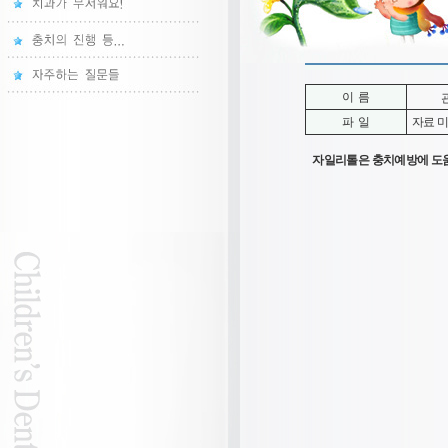
이 름
파 일
자료 
자일리톨은 충치예방에 도