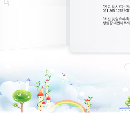
*진료 및 치료는 
051-365-1275 / 05
*초진 및 영유아/
평일중 내원해주세