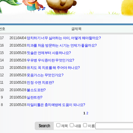
번호
글제목
17
2011/04/04
양치하기 너무 싫어하는 아이, 어떻게 해야할까요?
16
2010/05/28
치과를 처음 방문하는 시기는 언제가 좋을까요?
15
2010/05/28
칫솔은 언제부터 사용하나요?
14
2010/05/28
우유병 우식증이란 무엇인가요?
13
2010/05/28
유치도 꼭 치료를 해 주어야 하나요?
12
2010/05/28
웃음가스는 무엇인가요?
11
2010/05/28
진정 수면 치료란?
10
2010/05/28
불소도포란?
9
2010/05/28
실란트란?
8
2010/05/28
자일리톨은 충치예방에 도움이 되나요?
1
2
제목
내용
이름